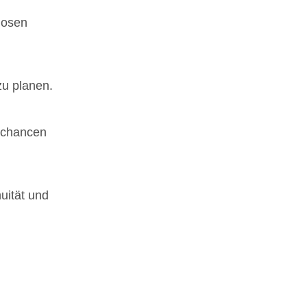
losen
zu planen.
fschancen
uität und