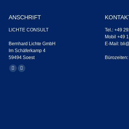
ANSCHRIFT
KONTAK
LICHTE CONSULT
Tel.: +49 2
Mobil +49 
Bernhard Lichte GmbH
E-Mail:
bli@
Im Schäferkamp 4
59494 Soest
Bürozeiten:
Finde uns auf:
YouTube
LinkedIn
Seite
Seite
wird
wird
in
in
einem
einem
neuen
neuen
Fenster
Fenster
geöffnet
geöffnet