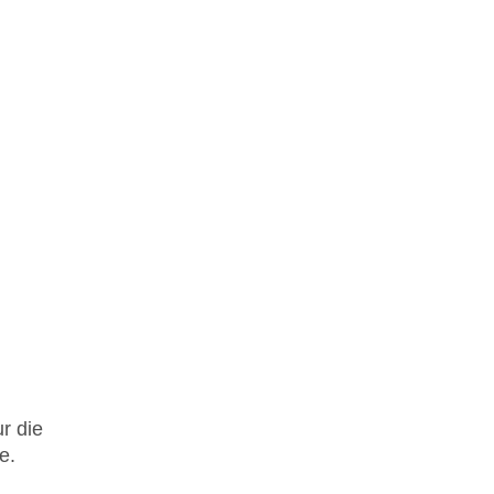
r die
e.