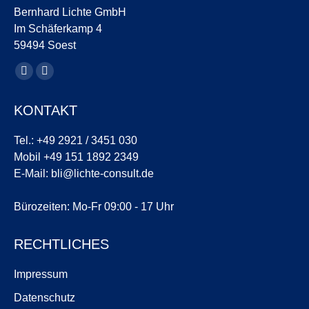
Bernhard Lichte GmbH
Im Schäferkamp 4
59494 Soest
Finde uns auf:
YouTube
LinkedIn
Seite
Seite
KONTAKT
wird
wird
in
in
Tel.: +49 2921 / 3451 030
einem
einem
Mobil +49 151 1892 2349
neuen
neuen
E-Mail:
bli@lichte-consult.de
Fenster
Fenster
geöffnet
geöffnet
Bürozeiten: Mo-Fr 09:00 - 17 Uhr
RECHTLICHES
Impressum
Datenschutz