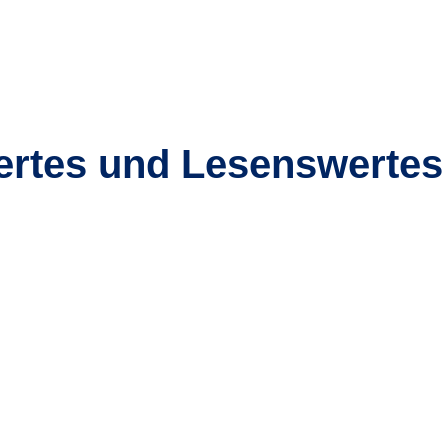
ertes und Lesenswertes
.
Sep
8
1
4
202