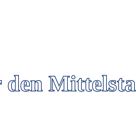
HOME
BERATUN
r den Mittelst