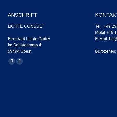
ANSCHRIFT
KONTAK
LICHTE CONSULT
Tel.: +49 2
Mobil +49 
Bernhard Lichte GmbH
E-Mail:
bli@
Im Schäferkamp 4
59494 Soest
Bürozeiten:
Finde uns auf:
YouTube
LinkedIn
Seite
Seite
wird
wird
in
in
einem
einem
neuen
neuen
Fenster
Fenster
geöffnet
geöffnet