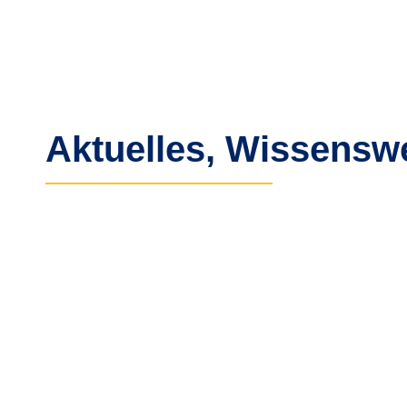
Aktuelles, Wissensw
Okt
1
202