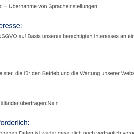
s: – Übernahme von Spracheinstellungen
eresse:
 f DSGVO auf Basis unseres berechtigten Interesses an ei
ister, die für den Betrieb und die Wartung unserer Websi
ttländer übertragen:Nein
orderlich:
genen Daten ist weder gesetzlich noch vertraglich vorg