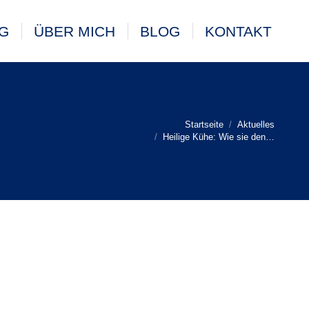
G
ÜBER MICH
BLOG
KONTAKT
Startseite
Aktuelles
Heilige Kühe: Wie sie den…