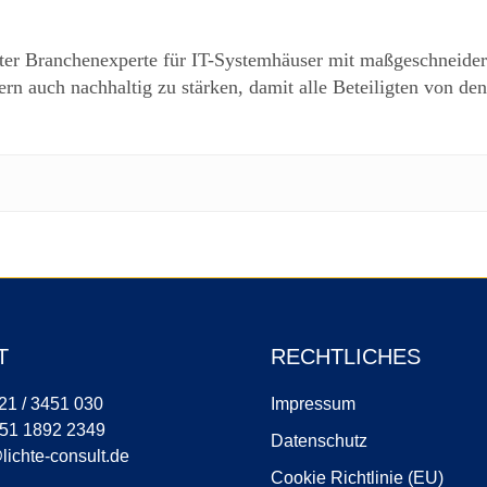
er Branchenexperte für IT-Systemhäuser mit maßgeschneiderte
ern auch nachhaltig zu stärken, damit alle Beteiligten von d
T
RECHTLICHES
921 / 3451 030
Impressum
151 1892 2349
Datenschutz
lichte-consult.de
Cookie Richtlinie (EU)